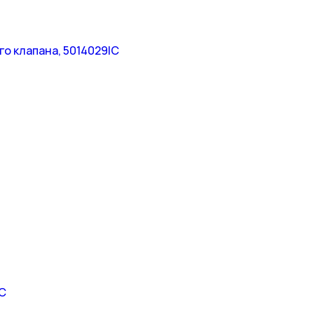
о клапана, 5014029IC
IC